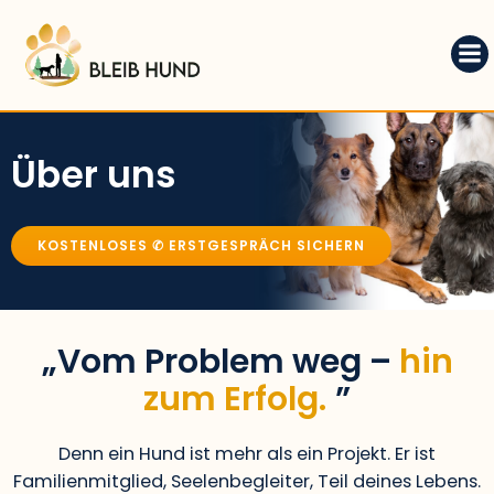
Zum
Inhalt
springen
Über uns
KOSTENLOSES ✆ ERSTGESPRÄCH SICHERN
„Vom Problem weg –
hin
zum Erfolg.
”
Denn ein Hund ist mehr als ein Projekt. Er ist
Familienmitglied, Seelenbegleiter, Teil deines Lebens.